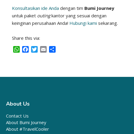
Konsultasikan ide Anda
dengan tim
Bumi Journey
untuk paket
outing
kantor yang sesuai dengan
keinginan perusahaan Anda!
Hubungi kami
sekarang.
Share this via:
W
F
T
E
S
h
a
w
m
h
a
c
i
a
a
t
e
t
i
r
s
b
t
l
e
A
o
e
p
o
r
p
k
About Us
Contact Us
About Bumi Journey
About #TravelCooler