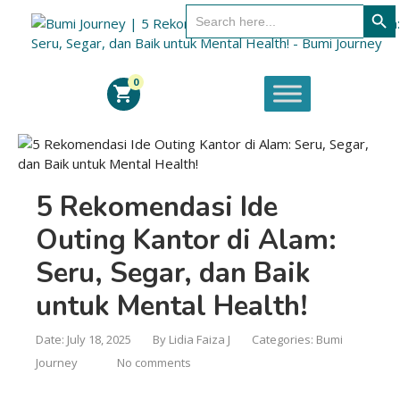
SEARCH B
Search
for:
0
shopping_cart
5 Rekomendasi Ide
Outing Kantor di Alam:
Seru, Segar, dan Baik
untuk Mental Health!
Date: July 18, 2025
By
Lidia Faiza J
Categories:
Bumi
Journey
No comments