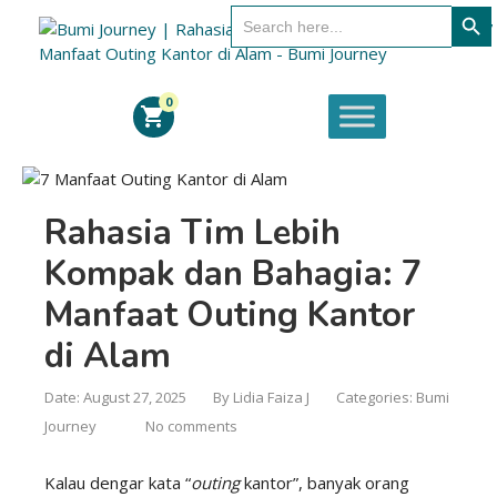
SEARCH B
Search
for:
0
shopping_cart
Rahasia Tim Lebih
Kompak dan Bahagia: 7
Manfaat Outing Kantor
di Alam
Date: August 27, 2025
By
Lidia Faiza J
Categories:
Bumi
Journey
No comments
Kalau dengar kata “
outing
kantor”, banyak orang