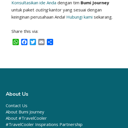
Konsultasikan ide Anda
dengan tim
Bumi Journey
untuk paket
outing
kantor yang sesuai dengan
keinginan perusahaan Anda!
Hubungi kami
sekarang.
Share this via:
W
F
T
E
S
h
a
w
m
h
a
c
i
a
a
t
e
t
i
r
s
b
t
l
e
A
o
e
p
o
r
p
k
About Us
Contact Us
About Bumi Journey
About #TravelCooler
#TravelCooler Inspirations Partnership