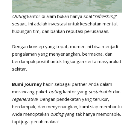
Outing
kantor di alam bukan hanya soal “
refreshing
”
sesaat. Ini adalah investasi untuk kesehatan mental,
hubungan tim, dan bahkan reputasi perusahaan.
Dengan konsep yang tepat, momen ini bisa menjadi
pengalaman yang menyenangkan, bermakna, dan
berdampak positif untuk lingkungan serta masyarakat
sekitar.
Bumi Journey
hadir sebagai partner Anda dalam
merancang paket
outing
kantor yang
sustainable
dan
regenerative
. Dengan pendekatan yang terukur,
berdampak, dan menyenangkan, kami siap membantu
Anda menciptakan
outing
yang tak hanya memorable,
tapi juga penuh makna!