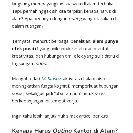
langsung membayangkan suasana di alam terbuka.
Tapi, pernah nggak sih kita terpikir, kenapa harus di
alam? Apa bedanya dengan
outing
yang dilakukan di
dalam ruangan?
Ternyata, menurut berbagai penelitian,
alam punya
efek positif
yang unik untuk kesehatan mental,
kreativitas, dan hubungan tim, efek yang sulit ditiru di
lingkungan
indoor
.
Mengutip dari
McKinsey
, aktivitas di alam bisa
meningkatkan fungsi kognitif, memperkuat hubungan
sosial, sekaligus jadi “obat ampuh” untuk stres
berkepanjangan di tempat kerja.
Ingin tahu lebih lanjut? Yuk simak artikel berikut!
Kenapa Harus
Outing
Kantor di Alam?