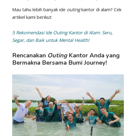
Mau tahu lebih banyak ide
outing
kantor di alam? Cek
artikel kami berikut:
5 Rekomendasi Ide Outing Kantor di Alam: Seru,
Segar, dan Baik untuk Mental Health!
Rencanakan
Outing
Kantor Anda yang
Bermakna Bersama
Bumi Journey
!