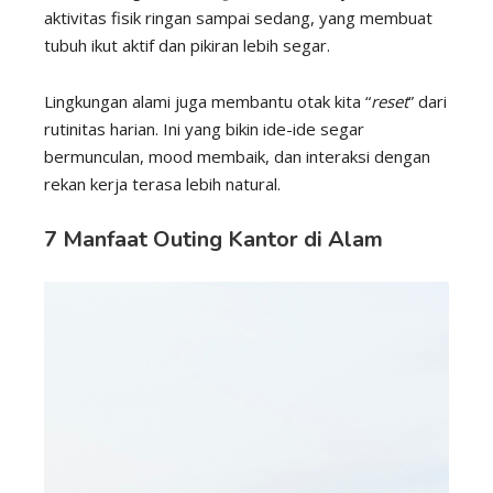
aktivitas fisik ringan sampai sedang, yang membuat
tubuh ikut aktif dan pikiran lebih segar.
Lingkungan alami juga membantu otak kita “
reset
” dari
rutinitas harian. Ini yang bikin ide-ide segar
bermunculan, mood membaik, dan interaksi dengan
rekan kerja terasa lebih natural.
7 Manfaat Outing Kantor di Alam