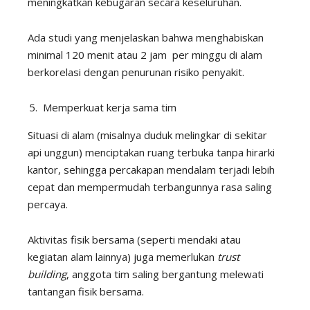
meningkatkan kebugaran secara keseluruhan.
Ada studi yang menjelaskan bahwa menghabiskan
minimal 120 menit atau 2 jam per minggu di alam
berkorelasi dengan penurunan risiko penyakit.
Memperkuat kerja sama tim
Situasi di alam (misalnya duduk melingkar di sekitar
api unggun) menciptakan ruang terbuka tanpa hirarki
kantor, sehingga percakapan mendalam terjadi lebih
cepat dan mempermudah terbangunnya rasa saling
percaya.
Aktivitas fisik bersama (seperti mendaki atau
kegiatan alam lainnya) juga memerlukan
trust
building
, anggota tim saling bergantung melewati
tantangan fisik bersama.