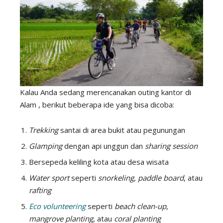
Kalau Anda sedang merencanakan outing kantor di
Alam , berikut beberapa ide yang bisa dicoba:
Trekking
santai di area bukit atau pegunungan
Glamping
dengan api unggun dan
sharing session
Bersepeda keliling kota atau desa wisata
Water sport
seperti
snorkeling
,
paddle board
, atau
rafting
Eco volunteering
seperti
beach clean-up
,
mangrove planting
, atau
coral planting